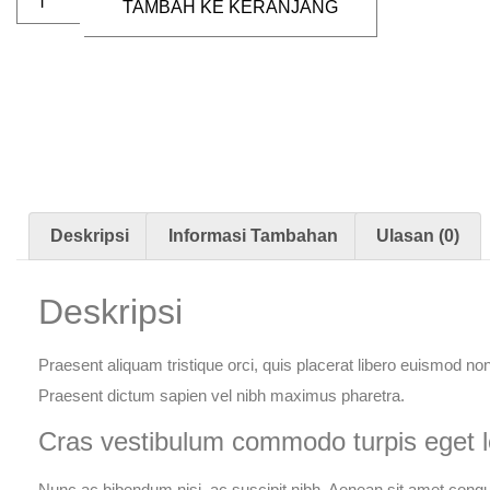
TAMBAH KE KERANJANG
Deskripsi
Informasi Tambahan
Ulasan (0)
Deskripsi
Praesent aliquam tristique orci, quis placerat libero euismod non.
Praesent dictum sapien vel nibh maximus pharetra.
Cras vestibulum commodo turpis eget l
Nunc ac bibendum nisi, ac suscipit nibh. Aenean sit amet congue