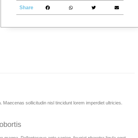
Share
 Maecenas sollicitudin nisl tincidunt lorem imperdiet ultricies.
obortis
 magna. Pellentesque ante sapien, feugiat pharetra ligula eget,