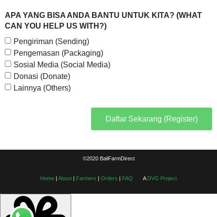
APA YANG BISA ANDA BANTU UNTUK KITA? (WHAT
CAN YOU HELP US WITH?)
Pengiriman (Sending)
Pengemasan (Packaging)
Sosial Media (Social Media)
Donasi (Donate)
Lainnya (Others)
Daftar Sekarang (Register)
©2020 BaliFarmDirect
Home
|
About
|
Farmers
|
Orders
|
FAQ
A
DVG Project